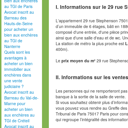
bien aux enchères
I. Informations sur le
29 rue 
au TGI de Paris
Avocat inscrit au
Barreau des
L'appartement 29 rue Stephenson 7501
Hauts-de-Seine
d’un immeuble de 6 étages, bâti en 18
pour acheter un
composé d'une entrée, d'une pièce prin
bien aux enchères
ainsi que d'une salle d'eau et de wc. U
au TGI de
La station de métro la plus proche est
L
Nanterre
400m).
Quels sont les
avantages à
Le
prix moyen du m²
29 rue Stephenso
acheter un bien
immobilier aux
enchères dans
II. Informations sur les ventes
une vente
judiciaire ?
Les personnes qui ne remporteront pas 
Avocat inscrit au
banque à la sortie de la salle de vente.
Barreau du Val-de-
Si vous souhaitez obtenir plus d’inform
Marne pour
vous pouvez vous rendre au Greffe des 
acheter un bien
Tribunal de Paris 75017 Paris pour consu
aux enchères au
qui regroupe l’intégralité des informatio
TGI de Créteil
Avocat inscrit au