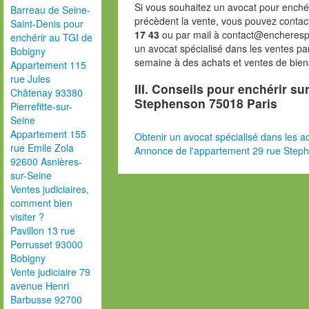
Si vous souhaitez un avocat pour enchér
Barreau de Seine-
précèdent la vente, vous pouvez contac
Saint-Denis pour
17 43
ou par mail à contact@encheresp
enchérir au TGI de
un avocat spécialisé dans les ventes pa
Bobigny
semaine à des achats et ventes de bien
Appartement 115
rue Jules
III. Conseils pour enchérir su
Châtenay 93380
Stephenson 75018 Paris
Pierrefitte-sur-
Seine
Appartement 155
Obtenir un avocat spécialisé dans les ad
rue Emile Zola
Annonce de l'appartement 29 rue Step
92600 Asnières-
sur-Seine
Ventes judiciaires,
comment bien
visiter ?
Pavillon 13 rue
Perrusset 93000
Bobigny
Vente judiciaire 79
avenue Henri
Barbusse 92700