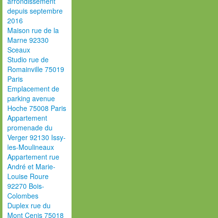
arrondissement
depuis septembre
2016
Maison rue de la
Marne 92330
Sceaux
Studio rue de
Romainville 75019
Paris
Emplacement de
parking avenue
Hoche 75008 Paris
Appartement
promenade du
Verger 92130 Issy-
les-Moulineaux
Appartement rue
André et Marie-
Louise Roure
92270 Bois-
Colombes
Duplex rue du
Mont Cenis 75018