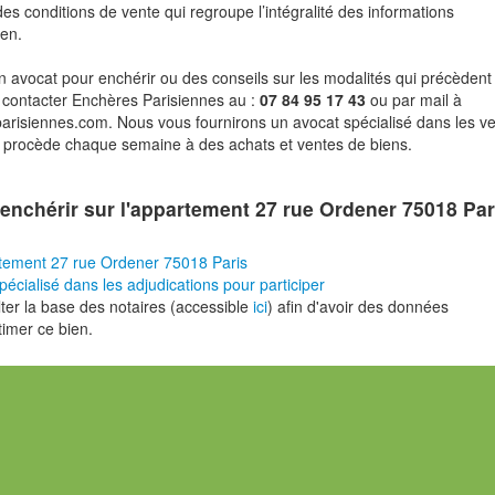
des conditions de vente qui regroupe l’intégralité des informations
ien.
n avocat pour enchérir ou des conseils sur les modalités qui précèdent 
 contacter Enchères Parisiennes au :
07 84 95 17 43
ou par mail à
risiennes.com. Nous vous fournirons un avocat spécialisé dans les v
i procède chaque semaine à des achats et ventes de biens.
enchérir sur l'appartement 27 rue Ordener 75018 Par
tement 27 rue Ordener 75018 Paris
pécialisé dans les adjudications pour participer
er la base des notaires (accessible
ici
) afin d'avoir des données
timer ce bien.