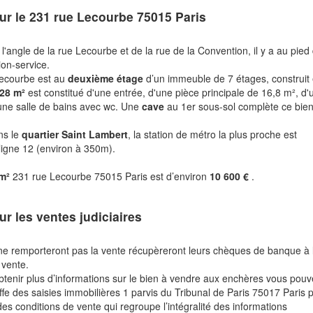
ur le
231 rue Lecourbe 75015 Paris
l'angle de la rue Lecourbe et de la rue de la Convention, il y a au pied
ion-service.
Lecourbe est au
deuxième étage
d’un immeuble de 7 étages, construit
28 m²
est constitué d'une entrée, d'une pièce principale de 16,8 m², d'
'une salle de bains avec wc. Une
cave
au 1er sous-sol complète ce bien
ns le
quartier Saint Lambert
, la station de métro la plus proche est
ligne 12 (environ à 350m).
 m²
231 rue Lecourbe 75015 Paris est d’environ
10 600 €
.
ur les ventes judiciaires
ne remporteront pas la vente récupèreront leurs chèques de banque à 
 vente.
btenir plus d’informations sur le bien à vendre aux enchères vous pou
fe des saisies immobilières 1 parvis du Tribunal de Paris 75017 Paris 
des conditions de vente qui regroupe l’intégralité des informations