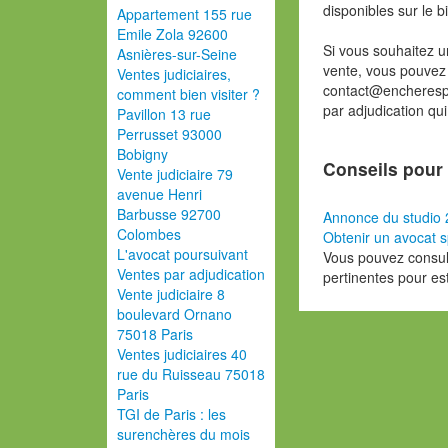
disponibles sur le b
Appartement 155 rue
Emile Zola 92600
Si vous souhaitez u
Asnières-sur-Seine
vente, vous pouvez
Ventes judiciaires,
contact@encherespa
comment bien visiter ?
par adjudication qu
Pavillon 13 rue
Perrusset 93000
Bobigny
Conseils pour 
Vente judiciaire 79
avenue Henri
Barbusse 92700
Annonce du studio 
Colombes
Obtenir un avocat s
L'avocat poursuivant
Vous pouvez consult
Ventes par adjudication
pertinentes pour es
Vente judiciaire 8
boulevard Ornano
75018 Paris
Ventes judiciaires 40
rue du Ruisseau 75018
Paris
TGI de Paris : les
surenchères du mois