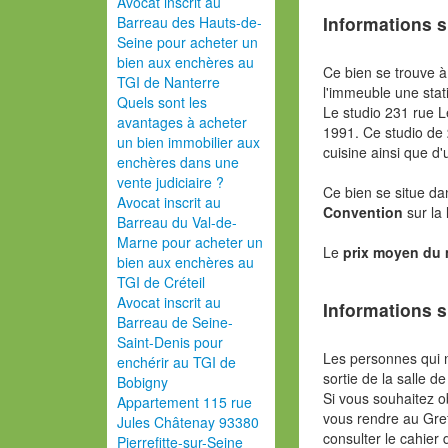
Avocat inscrit au
Informations s
Barreau des Hauts-de-
Seine pour acheter un
bien aux enchères au
Ce bien se trouve à 
TGI de Nanterre
l'immeuble une stat
Quels sont les
Le studio 231 rue 
avantages à acheter
1991. Ce studio de
un bien immobilier aux
cuisine ainsi que d
enchères dans une
vente judiciaire ?
Ce bien se situe da
Avocat inscrit au
Convention
sur la 
Barreau du Val-de-
Marne pour acheter un
Le
prix moyen du
bien aux enchères au
TGI de Créteil
Avocat inscrit au
Informations s
Barreau de Seine-
Saint-Denis pour
Les personnes qui 
enchérir au TGI de
sortie de la salle de
Bobigny
Si vous souhaitez o
Appartement 115 rue
vous rendre au Gref
Jules Châtenay 93380
consulter le cahier 
Pierrefitte-sur-Seine