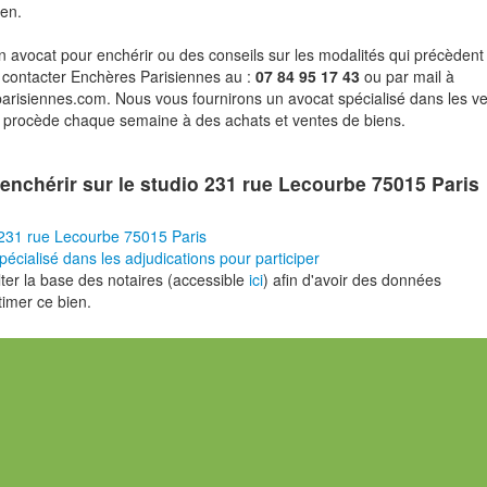
ien.
n avocat pour enchérir ou des conseils sur les modalités qui précèdent 
 contacter Enchères Parisiennes au :
07 84 95 17 43
ou par mail à
risiennes.com. Nous vous fournirons un avocat spécialisé dans les v
i procède chaque semaine à des achats et ventes de biens.
enchérir sur le studio 231 rue Lecourbe 75015 Paris
231 rue Lecourbe 75015 Paris
pécialisé dans les adjudications pour participer
er la base des notaires (accessible
ici
) afin d'avoir des données
timer ce bien.