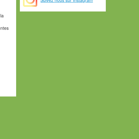
la
entes