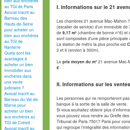
bien aux enchères
I. Informations sur le
21 aven
au TGI de Paris
Avocat inscrit au
Barreau des
Les chambres 21 avenue Mac-Mahon 75
Hauts-de-Seine
(escalier de service) d’un immeuble de
pour acheter un
de
9,17 m²
(chambre de bonne n°6) et
bien aux enchères
sont composées d'une pièce principale a
au TGI de
La station de métro la plus proche est
C
Nanterre
2 et 6 (envion à 300m).
Quels sont les
avantages à
Le
prix moyen du m²
21 avenue Mac-M
acheter un bien
€
.
immobilier aux
enchères dans
une vente
II. Informations sur les ventes
judiciaire ?
Avocat inscrit au
Les personnes qui ne remporteront pas 
Barreau du Val-de-
banque à la sortie de la salle de vente.
Marne pour
Si vous souhaitez obtenir plus d’inform
acheter un bien
vous pouvez vous rendre au Greffe des 
aux enchères au
Tribunal de Paris 75017 Paris pour consu
TGI de Créteil
qui regroupe l’intégralité des informatio
Avocat inscrit au