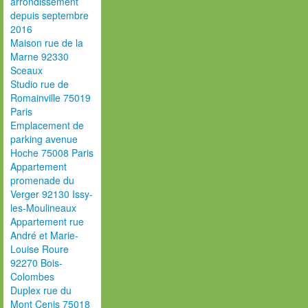
arrondissement
depuis septembre
2016
Maison rue de la
Marne 92330
Sceaux
Studio rue de
Romainville 75019
Paris
Emplacement de
parking avenue
Hoche 75008 Paris
Appartement
promenade du
Verger 92130 Issy-
les-Moulineaux
Appartement rue
André et Marie-
Louise Roure
92270 Bois-
Colombes
Duplex rue du
Mont Cenis 75018