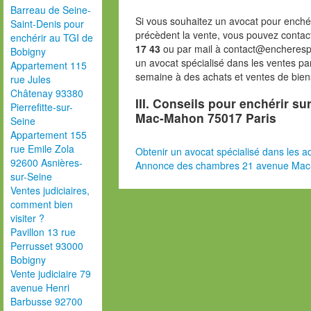
Barreau de Seine-
Si vous souhaitez un avocat pour enchér
Saint-Denis pour
précèdent la vente, vous pouvez contac
enchérir au TGI de
17 43
ou par mail à contact@encheresp
Bobigny
un avocat spécialisé dans les ventes pa
Appartement 115
semaine à des achats et ventes de bien
rue Jules
Châtenay 93380
III. Conseils pour enchérir s
Pierrefitte-sur-
Mac-Mahon 75017 Paris
Seine
Appartement 155
rue Emile Zola
Obtenir un avocat spécialisé dans les ad
92600 Asnières-
Annonce des chambres 21 avenue Mac
sur-Seine
Ventes judiciaires,
comment bien
visiter ?
Pavillon 13 rue
Perrusset 93000
Bobigny
Vente judiciaire 79
avenue Henri
Barbusse 92700