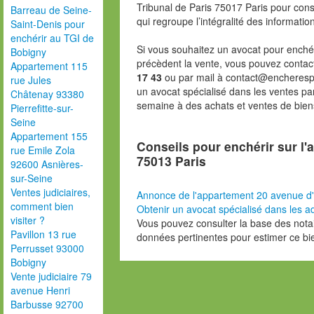
Tribunal de Paris 75017 Paris pour consu
Barreau de Seine-
qui regroupe l’intégralité des informatio
Saint-Denis pour
enchérir au TGI de
Si vous souhaitez un avocat pour enchér
Bobigny
précèdent la vente, vous pouvez contac
Appartement 115
17 43
ou par mail à contact@encheresp
rue Jules
un avocat spécialisé dans les ventes pa
Châtenay 93380
semaine à des achats et ventes de bien
Pierrefitte-sur-
Seine
Appartement 155
Conseils pour enchérir sur l'
rue Emile Zola
75013 Paris
92600 Asnières-
sur-Seine
Ventes judiciaires,
Annonce de l'appartement 20 avenue d'
comment bien
Obtenir un avocat spécialisé dans les ad
visiter ?
Vous pouvez consulter la base des nota
Pavillon 13 rue
données pertinentes pour estimer ce bi
Perrusset 93000
Bobigny
Vente judiciaire 79
avenue Henri
Barbusse 92700