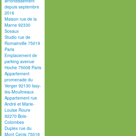
arrondissement
depuis septembre
2016
Maison rue de la
Marne 92330
Sceaux
Studio rue de
Romainville 75019
Paris
Emplacement de
parking avenue
Hoche 75008 Paris
Appartement
promenade du
Verger 92130 Issy-
les-Moulineaux
Appartement rue
André et Marie-
Louise Roure
92270 Bois-
Colombes
Duplex rue du
Mont Cenis 75018