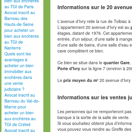
bien aux enchères
Informations sur le
20 avenue
au TGI de Paris
Avocat inscrit au
Barreau des
L'avenue d'Ivry relie la rue de Tolbiac à 
Hauts-de-Seine
L'appartement 20 avenue d'Ivry est au
pour acheter un
étages, datant de 1976. Cet apparteme
bien aux enchères
entrée, d'un séjour, d'une salle à mange
au TGI de
d'une salle de bains, d'une salle d'eau 
Nanterre
cave complètent ce bien.
Quels sont les
avantages à
Ce bien se situe dans le
quartier Gare
,
acheter un bien
Porte d'Ivry
sur la ligne 7 (environ à 2
immobilier aux
enchères dans
Le
prix moyen du m²
20 avenue d'Ivry
une vente
judiciaire ?
Avocat inscrit au
Informations sur les ventes ju
Barreau du Val-de-
Marne pour
Les personnes qui ne remporteront pas 
acheter un bien
banque à la sortie de la salle de vente.
aux enchères au
Si vous souhaitez obtenir plus d’inform
TGI de Créteil
vous pouvez vous rendre au Greffe des 
Avocat inscrit au