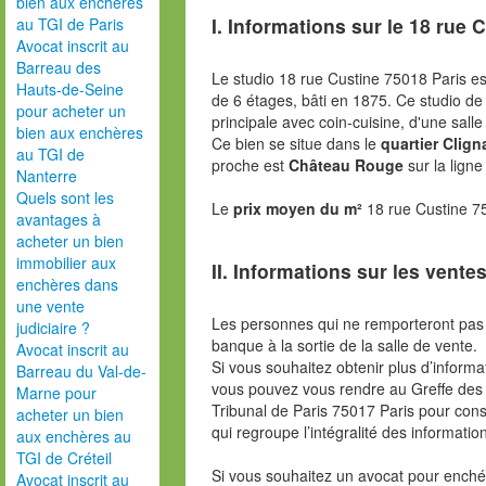
bien aux enchères
I. Informations sur le
18 rue C
au TGI de Paris
Avocat inscrit au
Barreau des
Le studio 18 rue Custine 75018 Paris e
Hauts-de-Seine
de 6 étages, bâti en 1875. Ce studio d
pour acheter un
principale avec coin-cuisine, d'une salle
bien aux enchères
Ce bien se situe dans le
quartier Clig
au TGI de
proche est
Château Rouge
sur la lign
Nanterre
Quels sont les
Le
prix moyen du m²
18 rue Custine 7
avantages à
acheter un bien
immobilier aux
II. Informations sur les ventes
enchères dans
une vente
Les personnes qui ne remporteront pas 
judiciaire ?
banque à la sortie de la salle de vente.
Avocat inscrit au
Si vous souhaitez obtenir plus d’inform
Barreau du Val-de-
vous pouvez vous rendre au Greffe des 
Marne pour
Tribunal de Paris 75017 Paris pour consu
acheter un bien
qui regroupe l’intégralité des informatio
aux enchères au
TGI de Créteil
Si vous souhaitez un avocat pour enchér
Avocat inscrit au