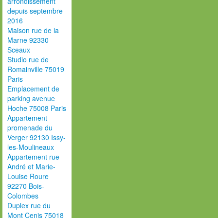
arrondissement
depuis septembre
2016
Maison rue de la
Marne 92330
Sceaux
Studio rue de
Romainville 75019
Paris
Emplacement de
parking avenue
Hoche 75008 Paris
Appartement
promenade du
Verger 92130 Issy-
les-Moulineaux
Appartement rue
André et Marie-
Louise Roure
92270 Bois-
Colombes
Duplex rue du
Mont Cenis 75018