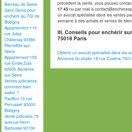
précèdent la vente, vous pouvez contac
Barreau de Seine-
17 43
ou par mail à contact@encheresp
Saint-Denis pour
un avocat spécialisé dans les ventes pa
enchérir au TGI de
semaine à des achats et ventes de bien
Bobigny
Appartement 115
III. Conseils pour enchérir su
rue Jules
75018 Paris
Châtenay 93380
Pierrefitte-sur-
Seine
Obtenir un avocat spécialisé dans les ad
Appartement 155
Annonce du studio 18 rue Custine 7501
rue Emile Zola
92600 Asnières-
sur-Seine
Ventes judiciaires,
comment bien
visiter ?
Pavillon 13 rue
Perrusset 93000
Bobigny
Vente judiciaire 79
avenue Henri
Barbusse 92700