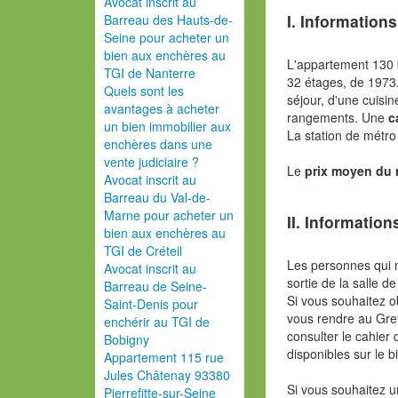
Avocat inscrit au
I. Informations
Barreau des Hauts-de-
Seine pour acheter un
bien aux enchères au
L'appartement 130
TGI de Nanterre
32 étages, de 1973
Quels sont les
séjour, d'une cuisi
avantages à acheter
rangements. Une
c
un bien immobilier aux
La station de métro
enchères dans une
vente judiciaire ?
Le
prix moyen du
Avocat inscrit au
Barreau du Val-de-
Marne pour acheter un
II. Information
bien aux enchères au
TGI de Créteil
Les personnes qui 
Avocat inscrit au
sortie de la salle de
Barreau de Seine-
Si vous souhaitez o
Saint-Denis pour
vous rendre au Gref
enchérir au TGI de
consulter le cahier 
Bobigny
disponibles sur le b
Appartement 115 rue
Jules Châtenay 93380
Si vous souhaitez u
Pierrefitte-sur-Seine