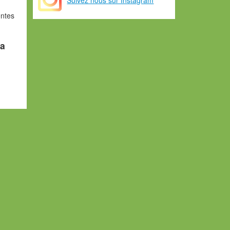
entes
na