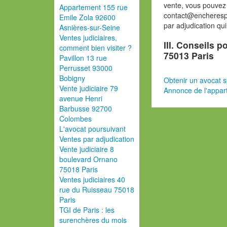
vente, vous pouvez
Appartement 155 rue
contact@encherespa
Emile Zola 92600
par adjudication qu
Asnières-sur-Seine
Ventes judiciaires,
III. Conseils 
comment bien visiter ?
75013 Paris
Pavillon 13 rue
Perrusset 93000
Bobigny
Obtenir un avocat s
Vente judiciaire 79
Annonce de l'appa
avenue Henri
Barbusse 92700
Colombes
L'avocat poursuivant
Ventes par adjudication
Vente judiciaire 8
boulevard Ornano
75018 Paris
Ventes judiciaires 40
rue du Ruisseau 75018
Paris
TGI de Paris : les
surenchères du mois