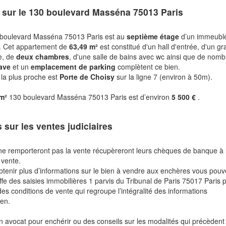
 sur le
130 boulevard Masséna 75013 Paris
 boulevard Masséna 75013 Paris est au
septième étage
d’un immeubl
. Cet appartement de
63,49 m²
est constitué d'un hall d'entrée, d'un g
ne, de
deux chambres
, d'une salle de bains avec wc ainsi que de nom
ave
et un
emplacement de parking
complètent ce bien.
 la plus proche est
Porte de Choisy
sur la ligne 7 (environ à 50m).
 m²
130 boulevard Masséna 75013 Paris est d’environ
5 500 €
.
s sur les ventes judiciaires
ne remporteront pas la vente récupèreront leurs chèques de banque à 
 vente.
btenir plus d’informations sur le bien à vendre aux enchères vous pou
fe des saisies immobilières 1 parvis du Tribunal de Paris 75017 Paris 
des conditions de vente qui regroupe l’intégralité des informations
ien.
n avocat pour enchérir ou des conseils sur les modalités qui précèdent 