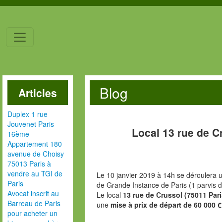
Blog
Articles
Duplex 1 rue
Jouvenet Paris
Local 13 rue de C
16ème
Appartement 180
avenue de Choisy
75013 Paris à
vendre au TGI de
Le 10 janvier 2019 à 14h se déroulera u
Paris
de Grande Instance de Paris (1 parvis d
Avocat inscrit au
Le local
13 rue de Crussol (75011 Par
Barreau de Paris
une
mise à prix de départ de 60 000 €
pour acheter un