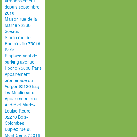
arrondissement
depuis septembre
2016
Maison rue de la
Marne 92330
Sceaux
Studio rue de
Romainville 75019
Paris
Emplacement de
parking avenue
Hoche 75008 Paris
Appartement
promenade du
Verger 92130 Issy-
les-Moulineaux
Appartement rue
André et Marie-
Louise Roure
92270 Bois-
Colombes
Duplex rue du
Mont Cenis 75018