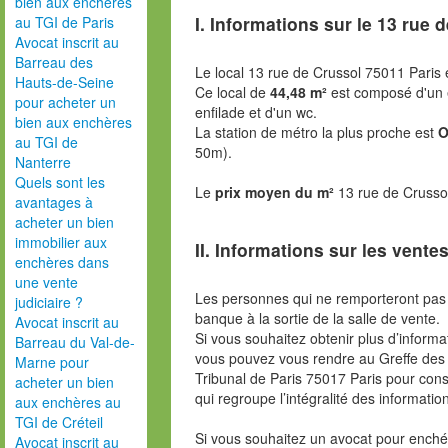
bien aux enchères
I. Informations sur le
13 rue d
au TGI de Paris
Avocat inscrit au
Barreau des
Le local 13 rue de Crussol 75011 Paris 
Hauts-de-Seine
Ce local de
44,48 m²
est composé d'un 
pour acheter un
enfilade et d'un wc.
bien aux enchères
La station de métro la plus proche est
O
au TGI de
50m).
Nanterre
Quels sont les
Le
prix moyen du m²
13 rue de Crusso
avantages à
acheter un bien
immobilier aux
II. Informations sur les ventes
enchères dans
une vente
Les personnes qui ne remporteront pas 
judiciaire ?
banque à la sortie de la salle de vente.
Avocat inscrit au
Si vous souhaitez obtenir plus d’inform
Barreau du Val-de-
vous pouvez vous rendre au Greffe des 
Marne pour
Tribunal de Paris 75017 Paris pour consu
acheter un bien
qui regroupe l’intégralité des informatio
aux enchères au
TGI de Créteil
Si vous souhaitez un avocat pour enchér
Avocat inscrit au