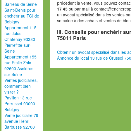
précèdent la vente, vous pouvez contac
Barreau de Seine-
17 43
ou par mail à contact@encheresp
Saint-Denis pour
un avocat spécialisé dans les ventes pa
enchérir au TGI de
semaine à des achats et ventes de bien
Bobigny
Appartement 115
III. Conseils pour enchérir su
rue Jules
75011 Paris
Châtenay 93380
Pierrefitte-sur-
Seine
Obtenir un avocat spécialisé dans les ad
Appartement 155
Annonce du local 13 rue de Crussol 750
rue Emile Zola
92600 Asnières-
sur-Seine
Ventes judiciaires,
comment bien
visiter ?
Pavillon 13 rue
Perrusset 93000
Bobigny
Vente judiciaire 79
avenue Henri
Barbusse 92700