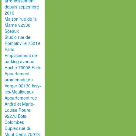
arrondissement
depuis septembre
2016
Maison rue de la
Marne 92330
Sceaux
Studio rue de
Romainville 75019
Paris
Emplacement de
parking avenue
Hoche 75008 Paris
Appartement
promenade du
Verger 92130 Issy-
les-Moulineaux
Appartement rue
André et Marie-
Louise Roure
92270 Bois-
Colombes
Duplex rue du
Mont Cenis 75018