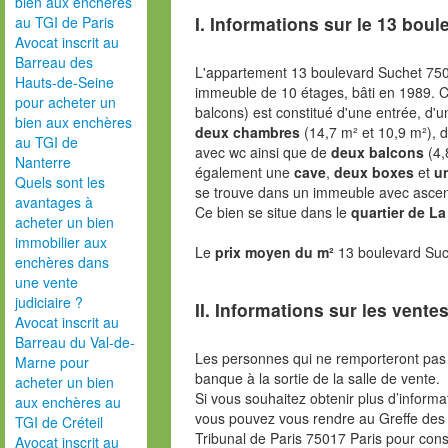
bien aux enchères
I. Informations sur le
13 boul
au TGI de Paris
Avocat inscrit au
Barreau des
L'appartement 13 boulevard Suchet 750
Hauts-de-Seine
immeuble de 10 étages, bâti en 1989. 
pour acheter un
balcons) est constitué d'une entrée, d'
bien aux enchères
deux chambres
(14,7 m² et 10,9 m²), d
au TGI de
avec wc ainsi que de
deux balcons
(4,
Nanterre
également une
cave
,
deux boxes
et
u
Quels sont les
se trouve dans un immeuble avec ascen
avantages à
Ce bien se situe dans le
quartier de L
acheter un bien
immobilier aux
Le
prix moyen du m²
13 boulevard Suc
enchères dans
une vente
judiciaire ?
II. Informations sur les ventes
Avocat inscrit au
Barreau du Val-de-
Les personnes qui ne remporteront pas 
Marne pour
banque à la sortie de la salle de vente.
acheter un bien
Si vous souhaitez obtenir plus d’inform
aux enchères au
vous pouvez vous rendre au Greffe des 
TGI de Créteil
Tribunal de Paris 75017 Paris pour consu
Avocat inscrit au