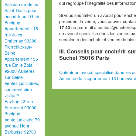
qui regroupe l’intégralité des informatio
Barreau de Seine-
Saint-Denis pour
Si vous souhaitez un avocat pour enchér
enchérir au TGI de
précèdent la vente, vous pouvez contac
Bobigny
17 43
ou par mail à contact@encheresp
Appartement 115
un avocat spécialisé dans les ventes pa
rue Jules
semaine à des achats et ventes de bien
Châtenay 93380
Pierrefitte-sur-
III. Conseils pour enchérir s
Seine
Suchet 75016 Paris
Appartement 155
rue Emile Zola
92600 Asnières-
Obtenir un avocat spécialisé dans les ad
sur-Seine
Annonce de l'appartement 13 boulevard
Ventes judiciaires,
comment bien
visiter ?
Pavillon 13 rue
Perrusset 93000
Bobigny
Vente judiciaire 79
avenue Henri
Barbusse 92700