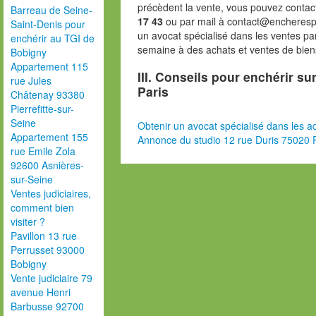
précèdent la vente, vous pouvez contac
Barreau de Seine-
17 43
ou par mail à contact@encheresp
Saint-Denis pour
un avocat spécialisé dans les ventes pa
enchérir au TGI de
semaine à des achats et ventes de bien
Bobigny
Appartement 115
III. Conseils pour enchérir su
rue Jules
Paris
Châtenay 93380
Pierrefitte-sur-
Seine
Obtenir un avocat spécialisé dans les ad
Appartement 155
Annonce du studio 12 rue Duris 75020 P
rue Emile Zola
92600 Asnières-
sur-Seine
Ventes judiciaires,
comment bien
visiter ?
Pavillon 13 rue
Perrusset 93000
Bobigny
Vente judiciaire 79
avenue Henri
Barbusse 92700