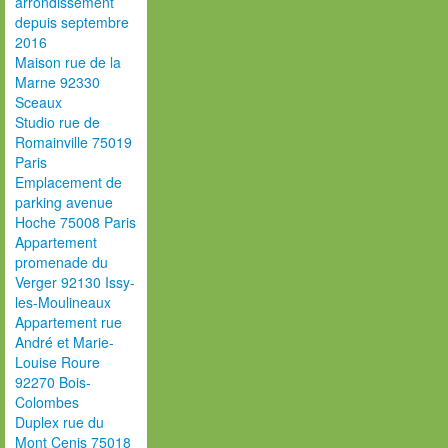
arrondissement
depuis septembre
2016
Maison rue de la
Marne 92330
Sceaux
Studio rue de
Romainville 75019
Paris
Emplacement de
parking avenue
Hoche 75008 Paris
Appartement
promenade du
Verger 92130 Issy-
les-Moulineaux
Appartement rue
André et Marie-
Louise Roure
92270 Bois-
Colombes
Duplex rue du
Mont Cenis 75018