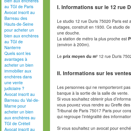
bien aux enchères
I. Informations sur le
12 rue D
au TGI de Paris
Avocat inscrit au
Barreau des
Le studio 12 rue Duris 75020 Paris est
Hauts-de-Seine
étages, construit en 1930. Ce studio de
pour acheter un
une douche.
bien aux enchères
La station de métro la plus proche est
P
au TGI de
(environ à 200m).
Nanterre
Quels sont les
Le
prix moyen du m²
12 rue Duris 750
avantages à
acheter un bien
immobilier aux
II. Informations sur les ventes
enchères dans
une vente
Les personnes qui ne remporteront pas 
judiciaire ?
banque à la sortie de la salle de vente.
Avocat inscrit au
Si vous souhaitez obtenir plus d’inform
Barreau du Val-de-
vous pouvez vous rendre au Greffe des 
Marne pour
Tribunal de Paris 75017 Paris pour consu
acheter un bien
qui regroupe l’intégralité des informatio
aux enchères au
TGI de Créteil
Si vous souhaitez un avocat pour enchér
Avocat inscrit au