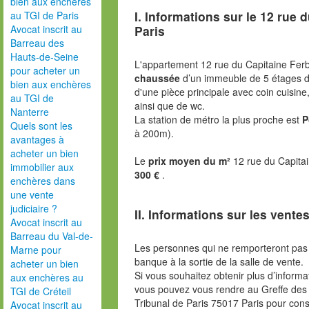
bien aux enchères
I. Informations sur le
12 rue d
au TGI de Paris
Paris
Avocat inscrit au
Barreau des
Hauts-de-Seine
L'appartement 12 rue du Capitaine Fer
pour acheter un
chaussée
d’un immeuble de 5 étages d
bien aux enchères
d'une pièce principale avec coin cuisin
au TGI de
ainsi que de wc.
Nanterre
La station de métro la plus proche est
P
Quels sont les
à 200m).
avantages à
acheter un bien
Le
prix moyen du m²
12 rue du Capita
immobilier aux
300 €
.
enchères dans
une vente
judiciaire ?
II. Informations sur les ventes
Avocat inscrit au
Barreau du Val-de-
Les personnes qui ne remporteront pas 
Marne pour
banque à la sortie de la salle de vente.
acheter un bien
Si vous souhaitez obtenir plus d’inform
aux enchères au
vous pouvez vous rendre au Greffe des 
TGI de Créteil
Tribunal de Paris 75017 Paris pour consu
Avocat inscrit au