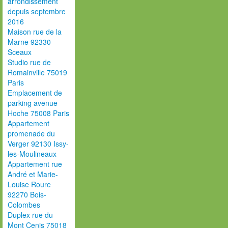
arrondissement
depuis septembre
2016
Maison rue de la
Marne 92330
Sceaux
Studio rue de
Romainville 75019
Paris
Emplacement de
parking avenue
Hoche 75008 Paris
Appartement
promenade du
Verger 92130 Issy-
les-Moulineaux
Appartement rue
André et Marie-
Louise Roure
92270 Bois-
Colombes
Duplex rue du
Mont Cenis 75018