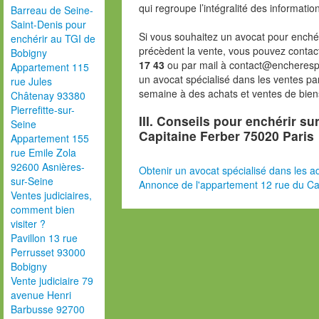
qui regroupe l’intégralité des informatio
Barreau de Seine-
Saint-Denis pour
Si vous souhaitez un avocat pour enchér
enchérir au TGI de
précèdent la vente, vous pouvez contac
Bobigny
17 43
ou par mail à contact@encheresp
Appartement 115
un avocat spécialisé dans les ventes pa
rue Jules
semaine à des achats et ventes de bien
Châtenay 93380
Pierrefitte-sur-
III. Conseils pour enchérir su
Seine
Capitaine Ferber 75020 Paris
Appartement 155
rue Emile Zola
92600 Asnières-
Obtenir un avocat spécialisé dans les ad
sur-Seine
Annonce de l'appartement 12 rue du Ca
Ventes judiciaires,
comment bien
visiter ?
Pavillon 13 rue
Perrusset 93000
Bobigny
Vente judiciaire 79
avenue Henri
Barbusse 92700