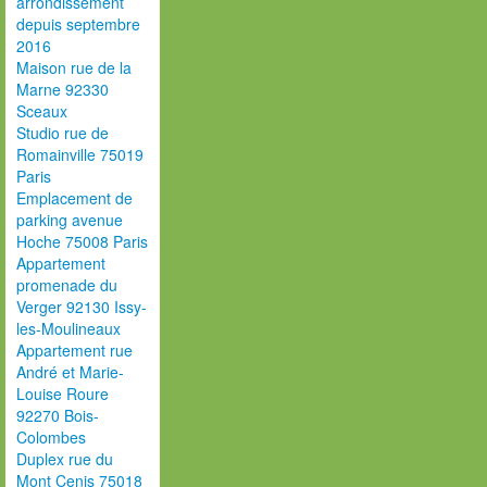
arrondissement
depuis septembre
2016
Maison rue de la
Marne 92330
Sceaux
Studio rue de
Romainville 75019
Paris
Emplacement de
parking avenue
Hoche 75008 Paris
Appartement
promenade du
Verger 92130 Issy-
les-Moulineaux
Appartement rue
André et Marie-
Louise Roure
92270 Bois-
Colombes
Duplex rue du
Mont Cenis 75018