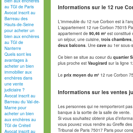
bien aux enchères
Informations sur le
12 rue Co
au TGI de Paris
Avocat inscrit au
Barreau des
L'immeuble du 12 rue Corbon est à l'ang
Hauts-de-Seine
L'appartement 12 rue Corbon 75015 Pa
pour acheter un
appartement de
90,46 m²
est constitué
bien aux enchères
un séjour, une cuisine,
trois chambres
au TGI de
deux balcons
. Une
cave
au 1er sous-s
Nanterre
Quels sont les
Ce bien se situe au coeur du
quartier 
avantages à
plus proche est
Vaugirard
sur la ligne 
acheter un bien
immobilier aux
Le
prix moyen du m²
12 rue Corbon 75
enchères dans
une vente
judiciaire ?
Informations sur les ventes ju
Avocat inscrit au
Barreau du Val-de-
Les personnes qui ne remporteront pas 
Marne pour
banque à la sortie de la salle de vente.
acheter un bien
Si vous souhaitez obtenir plus d’inform
aux enchères au
vous pouvez vous rendre au Greffe des 
TGI de Créteil
Tribunal de Paris 75017 Paris pour consu
Avocat inscrit au