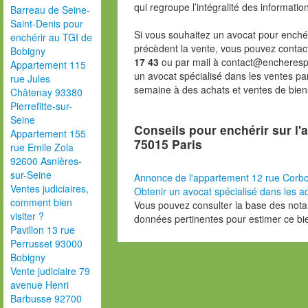
qui regroupe l’intégralité des informatio
Barreau de Seine-
Saint-Denis pour
Si vous souhaitez un avocat pour enchér
enchérir au TGI de
précèdent la vente, vous pouvez contac
Bobigny
17 43
ou par mail à contact@encheresp
Appartement 115
un avocat spécialisé dans les ventes pa
rue Jules
semaine à des achats et ventes de bien
Châtenay 93380
Pierrefitte-sur-
Seine
Conseils pour enchérir sur l
Appartement 155
75015 Paris
rue Emile Zola
92600 Asnières-
sur-Seine
Annonce de l'appartement 12 rue Corb
Ventes judiciaires,
Obtenir un avocat spécialisé dans les ad
comment bien
Vous pouvez consulter la base des nota
visiter ?
données pertinentes pour estimer ce bi
Pavillon 13 rue
Perrusset 93000
Bobigny
Vente judiciaire 79
avenue Henri
Barbusse 92700