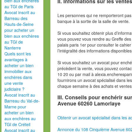
II. Informations sur les ventes
bien aux enchères
au TGI de Paris
Avocat inscrit au
Les personnes qui ne remporteront pas 
Barreau des
banque à la sortie de la salle de vente.
Hauts-de-Seine
pour acheter un
Si vous souhaitez obtenir plus d’inform
bien aux enchères
vous pouvez vous rendre au Greffe des 
au TGI de
palais paris 1er pour consulter le cahie
Nanterre
l’intégralité des informations disponibles
Quels sont les
avantages à
Si vous souhaitez un avocat pour enchér
acheter un bien
précèdent la vente, vous pouvez contac
immobilier aux
10 20 ou par mail à alexia.encherespa
enchères dans
fournirons un avocat spécialisé dans le
une vente
chaque semaine à des achats et ventes
judiciaire ?
Avocat inscrit au
III. Conseils pour enchérir su
Barreau du Val-de-
Avenue 60260 Lamorlaye
Marne pour
acheter un bien
Obtenir un avocat spécialisé dans les ad
aux enchères au
TGI de Créteil
Annonce du 108 Cinquième Avenue 60
Avocat inscrit au