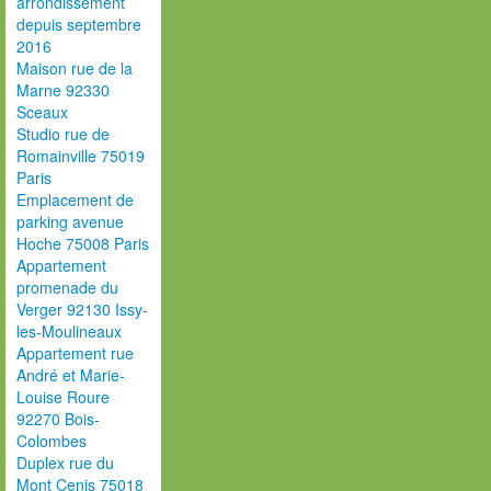
arrondissement
depuis septembre
2016
Maison rue de la
Marne 92330
Sceaux
Studio rue de
Romainville 75019
Paris
Emplacement de
parking avenue
Hoche 75008 Paris
Appartement
promenade du
Verger 92130 Issy-
les-Moulineaux
Appartement rue
André et Marie-
Louise Roure
92270 Bois-
Colombes
Duplex rue du
Mont Cenis 75018