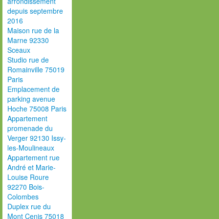
arrondissement
depuis septembre
2016
Maison rue de la
Marne 92330
Sceaux
Studio rue de
Romainville 75019
Paris
Emplacement de
parking avenue
Hoche 75008 Paris
Appartement
promenade du
Verger 92130 Issy-
les-Moulineaux
Appartement rue
André et Marie-
Louise Roure
92270 Bois-
Colombes
Duplex rue du
Mont Cenis 75018