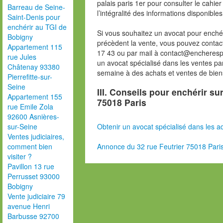
palais paris 1er pour consulter le cahie
Barreau de Seine-
l’intégralité des informations disponibles
Saint-Denis pour
enchérir au TGI de
Si vous souhaitez un avocat pour enchér
Bobigny
précèdent la vente, vous pouvez contac
Appartement 115
17 43 ou par mail à contact@encheresp
rue Jules
un avocat spécialisé dans les ventes pa
Châtenay 93380
semaine à des achats et ventes de bien
Pierrefitte-sur-
Seine
III. Conseils pour enchérir su
Appartement 155
75018 Paris
rue Emile Zola
92600 Asnières-
Obtenir un avocat spécialisé dans les ad
sur-Seine
Ventes judiciaires,
Annonce du 32 rue Feutrier 75018 Pari
comment bien
visiter ?
Pavillon 13 rue
Perrusset 93000
Bobigny
Vente judiciaire 79
avenue Henri
Barbusse 92700