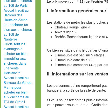
bien aux enchères
Le prix moyen du m²
32 rue Feutrier 7
au TGI de Paris
I. Informations générales sur
Avocat inscrit au
Barreau des
Hauts-de-Seine
Les stations de métro les plus proches s
pour acheter un
Château Rouge ligne 4
bien aux enchères
Anvers ligne 2
au TGI de
Barbès-Rochechouart lignes 2 et 4
Nanterre
Quels sont les
avantages à
Ce bien est situé dans le quartier Clign
acheter un bien
L'immeuble est bâti sur 5 étages.
immobilier aux
L'immeuble date de 1880.
enchères dans
L'immeuble comporte 44 appartem
une vente
judiciaire ?
II. Informations sur les ventes
Avocat inscrit au
Barreau du Val-de-
Les personnes qui ne remporteront pas 
Marne pour
banque à la sortie de la salle de vente.
acheter un bien
aux enchères au
Si vous souhaitez obtenir plus d’inform
TGI de Créteil
vous pouvez vous rendre au Greffe des 
Avocat inscrit au