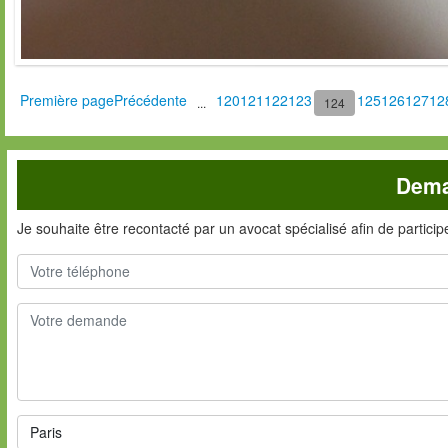
Première page
Précédente
120
121
122
123
125
126
127
12
...
124
Dema
Je souhaite être recontacté par un avocat spécialisé afin de partici