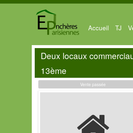
Accueil
TJ
V
Deux locaux commerciaux
13ème
Vente passée