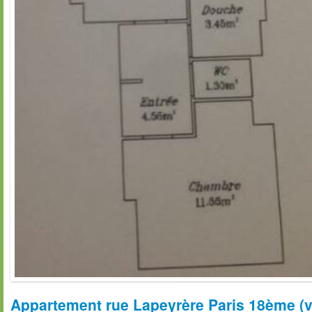
Appartement rue Lapeyrère Paris 18ème (ve