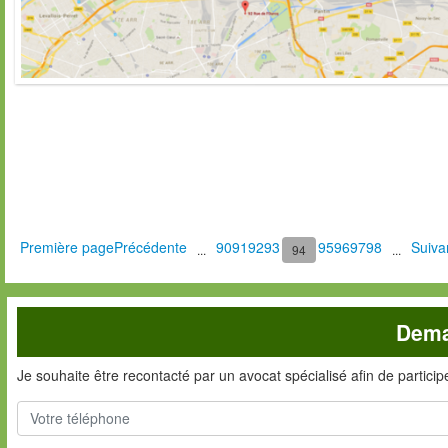
Première page
Précédente
90
91
92
93
95
96
97
98
Suiva
...
94
...
Dema
Je souhaite être recontacté par un avocat spécialisé afin de partici