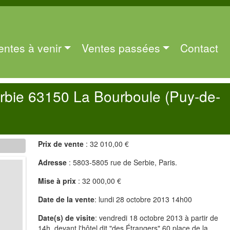
entes à venir
Ventes passées
Contact
rbie 63150 La Bourboule (Puy-de-
Prix de vente
: 32 010,00 €
Adresse
: 5803-5805 rue de Serbie, Paris.
Mise à prix
: 32 000,00 €
Date de la vente
: lundi 28 octobre 2013 14h00
Date(s) de visite
: vendredi 18 octobre 2013 à partir de
14h, devant l'hôtel dit "des Étrangers" 60 place de la