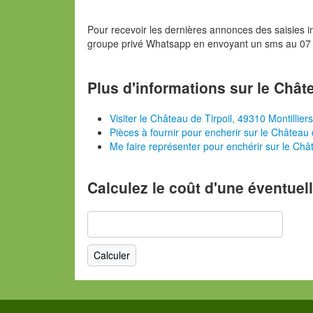
Pour recevoir les dernières annonces des saisies im
groupe privé Whatsapp en envoyant un sms au 07
Plus d'informations sur le Châte
Visiter le Château de Tirpoil, 49310 Montilliers
Pièces à fournir pour encherir sur le Château d
Me faire représenter pour enchérir sur le Chât
Calculez le coût d'une éventuel