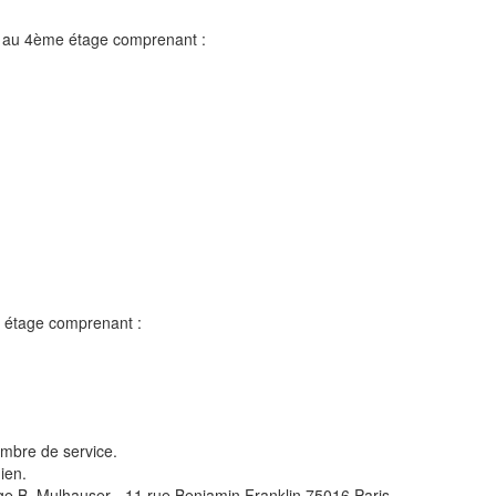
) au 4ème étage comprenant :
e étage comprenant :
mbre de service.
ien.
rge B. Mulhauser - 11 rue Benjamin Franklin 75016 Paris.