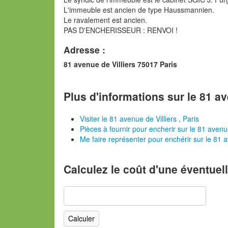
L'immeuble est ancien de type Haussmannien.
Le ravalement est ancien.
PAS D'ENCHERISSEUR : RENVOI !
Adresse :
81 avenue de Villiers 75017 Paris
Plus d'informations sur le 81 ave
Visiter le 81 avenue de Villiers , Paris
Pièces à fournir pour encherir sur le 81 avenue
Me faire représenter pour enchérir sur le 81 av
Calculez le coût d'une éventuel