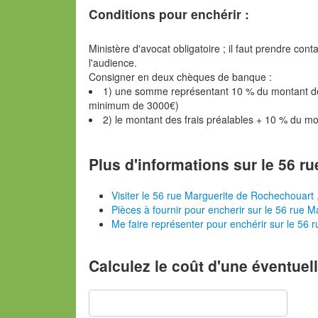
Conditions pour enchérir :
Ministère d'avocat obligatoire ; il faut prendre con
l'audience.
Consigner en deux chèques de banque :
1) une somme représentant 10 % du montant de l
minimum de 3000€)
2) le montant des frais préalables + 10 % du m
Plus d'informations sur le 56 r
Visiter le 56 rue Marguerite de Rochechouart 
Pièces à fournir pour encherir sur le 56 rue 
Me faire représenter pour enchérir sur le 56 
Calculez le coût d'une éventuel