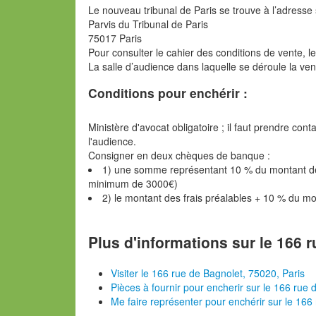
Le nouveau tribunal de Paris se trouve à l’adresse 
Parvis du Tribunal de Paris
75017 Paris
Pour consulter le cahier des conditions de vente, l
La salle d’audience dans laquelle se déroule la ve
Conditions pour enchérir :
Ministère d'avocat obligatoire ; il faut prendre con
l'audience.
Consigner en deux chèques de banque :
1) une somme représentant 10 % du montant de l
minimum de 3000€)
2) le montant des frais préalables + 10 % du m
Plus d'informations sur le 166 
Visiter le 166 rue de Bagnolet, 75020, Paris
Pièces à fournir pour encherir sur le 166 rue 
Me faire représenter pour enchérir sur le 166