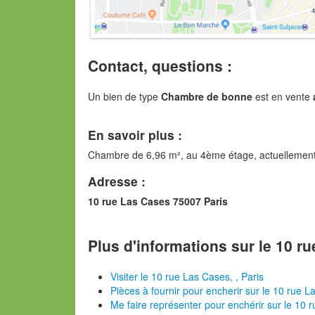
Contact, questions :
Un bien de type
Chambre de bonne
est en vente
En savoir plus :
Chambre de 6,96 m², au 4ème étage, actuellement é
Adresse :
10 rue Las Cases 75007 Paris
Plus d'informations sur le 10 ru
Visiter le 10 rue Las Cases, , Paris
Pièces à fournir pour encherir sur le 10 rue L
Me faire représenter pour enchérir sur le 10 r