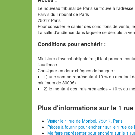
Le nouveau tribunal de Paris se trouve à l’adresse 
Parvis du Tribunal de Paris
75017 Paris
Pour consulter le cahier des conditions de vente, l
La salle d’audience dans laquelle se déroule la ve
Conditions pour enchérir :
Ministère d'avocat obligatoire ; il faut prendre con
l'audience.
Consigner en deux chèques de banque :
1) une somme représentant 10 % du montant de l
minimum de 3000€)
2) le montant des frais préalables + 10 % du m
Plus d'informations sur le 1 ru
Visiter le 1 rue de Monbel, 75017, Paris
Pièces à fournir pour encherir sur le 1 rue de
Me faire représenter pour enchérir sur le 1 r