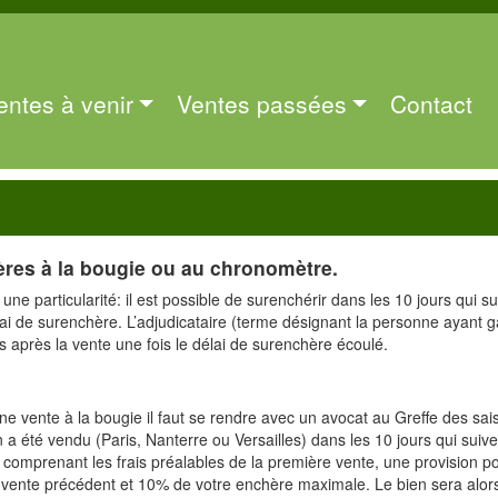
entes à venir
Ventes passées
Contact
res à la bougie ou au chronomètre.
une particularité: il est possible de surenchérir dans les 10 jours qui su
élai de surenchère. L’adjudicataire (terme désignant la personne ayant 
rs après la vente une fois le délai de surenchère écoulé.
e vente à la bougie il faut se rendre avec un avocat au Greffe des sai
n a été vendu (Paris, Nanterre ou Versailles) dans les 10 jours qui suive
comprenant les frais préalables de la première vente, une provision po
de vente précédent et 10% de votre enchère maximale. Le bien sera alor