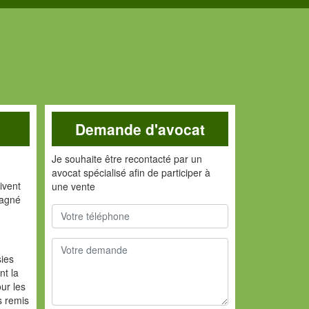
Demande d'avocat
Je souhaite être recontacté par un
avocat spécialisé afin de participer à
ivent
une vente
gagné
sies
nt la
ur les
s remis